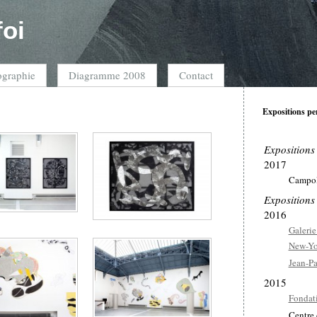
foi
ographie
Diagramme 2008
Contact
Expositions pe
Expositions
2017
Campol
Expositions
2016
Galerie
New-Yo
Jean-Pa
2015
Fondat
Centre 