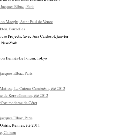
 Jacques Elbaz , Paris
on Maeght, Saint Paul de Vence
kten, Bruxelles
se Projects, (avec Ana Cardoso), janvier
r, New-York
ion Hermès-Le Forum, Tokyo
 jacques Elbaz, Paris
Matisse, Le Cateau-Cambrésis, été 2012
e de Kerguéhennec, été 2012
d’Art moderne de Céret
 jacques Elbaz, Paris
 Oniris, Rennes, été 2011
ne, Chinon