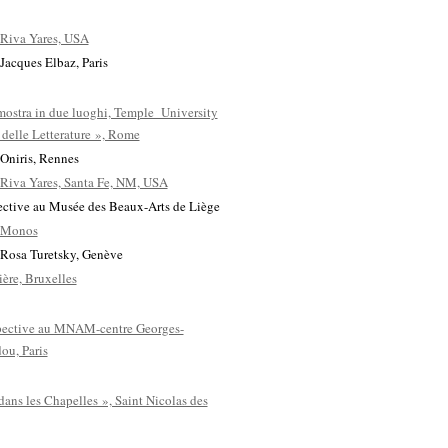
 Riva Yares, USA
 Jacques Elbaz, Paris
ostra in due luoghi, Temple University
 delle Letterature », Rome
 Oniris, Rennes
 Riva Yares, Santa Fe, NM, USA
ective au Musée des Beaux-Arts de Liège
e Monos
 Rosa Turetsky, Genève
ière, Bruxelles
pective au MNAM-centre Georges-
ou, Paris
 dans les Chapelles », Saint Nicolas des