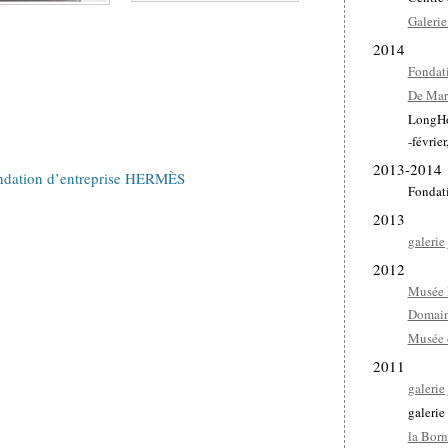
Galerie
2014
Fondati
De Mar
LongHou
-févrie
2013-2014
ndation d’entreprise HERMÈS
Fondat
2013
galerie
2012
Musée 
Domain
Musée 
2011
galerie
galerie
la Bor