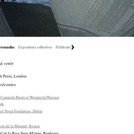
rsonnelles
Expositions collectives
Publications récentes
 à venir
i Presti, London
 récentes
 Campoli-Presti et Westreich/Wagner,
rk
ul Najar Fondation, Dubaï
ion de la Matmut, Rouen
d’art la Base Sous-Marine, Bordeaux