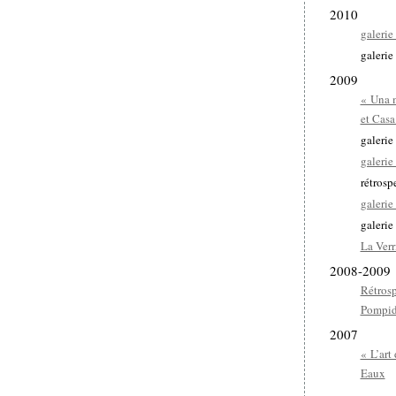
2010
galerie
galerie
2009
« Una m
et Casa
galerie
galerie
rétrosp
galeri
galerie
La Verr
2008-2009
Rétros
Pompid
2007
« L’art
Eaux