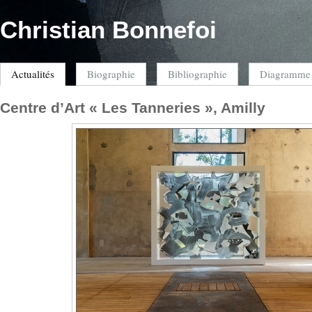
Christian Bonnefoi
Actualités
Biographie
Bibliographie
Diagramme
Centre d’Art « Les Tanneries », Amilly