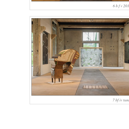
6 b f v 20
7 bf iv ta