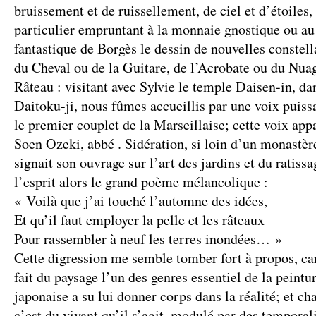
bruissement et de ruissellement, de ciel et d’étoiles
particulier empruntant à la monnaie gnostique ou au 
fantastique de Borgès le dessin de nouvelles constella
du Cheval ou de la Guitare, de l’Acrobate ou du Nua
Râteau : visitant avec Sylvie le temple Daisen-in, da
Daitoku-ji, nous fûmes accueillis par une voix puiss
le premier couplet de la Marseillaise; cette voix ap
Soen Ozeki, abbé . Sidération, si loin d’un monastère
signait son ouvrage sur l’art des jardins et du ratiss
l’esprit alors le grand poème mélancolique :
« Voilà que j’ai touché l’automne des idées,
Et qu’il faut employer la pelle et les râteaux
Pour rassembler à neuf les terres inondées… »
Cette digression me semble tomber fort à propos, car
fait du paysage l’un des genres essentiel de la peintur
japonaise a su lui donner corps dans la réalité; et chai
c’est du vivant qu’il s’agit, modulé par des temporali