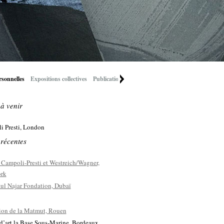
rsonnelles
Expositions collectives
Publications récentes
 à venir
i Presti, London
 récentes
 Campoli-Presti et Westreich/Wagner,
rk
ul Najar Fondation, Dubaï
ion de la Matmut, Rouen
d’art la Base Sous-Marine, Bordeaux