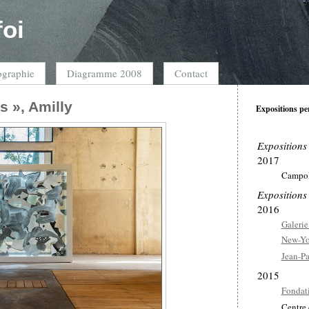
foi
ographie
Diagramme 2008
Contact
s », Amilly
Expositions pe
Expositions
2017
Campol
Expositions
2016
Galerie
New-Yo
Jean-Pa
2015
Fondat
Centre 