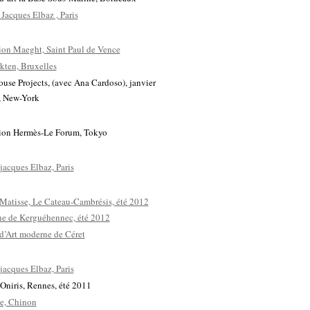
 Jacques Elbaz , Paris
on Maeght, Saint Paul de Vence
kten, Bruxelles
se Projects, (avec Ana Cardoso), janvier
r, New-York
ion Hermès-Le Forum, Tokyo
 jacques Elbaz, Paris
Matisse, Le Cateau-Cambrésis, été 2012
e de Kerguéhennec, été 2012
d’Art moderne de Céret
 jacques Elbaz, Paris
 Oniris, Rennes, été 2011
ne, Chinon