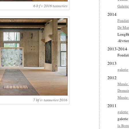
6 b f v 2016 tanneries
Galerie
2014
Fondati
De Mar
LongHou
-févrie
2013-2014
Fondat
2013
galerie
2012
Musée 
Domain
Musée 
7 bf iv tanneries 2016
2011
galerie
galerie
la Bor