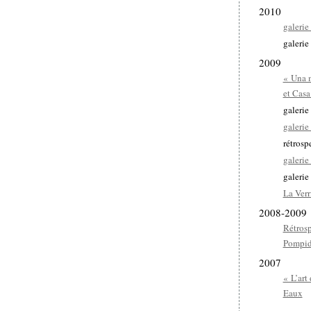
2010
galerie
galerie
2009
« Una m
et Casa
galerie
galerie
rétrosp
galeri
galerie
La Verr
2008-2009
Rétros
Pompid
2007
« L’art
Eaux