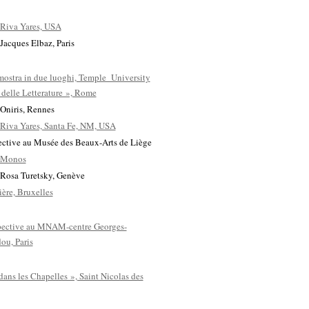
 Riva Yares, USA
 Jacques Elbaz, Paris
ostra in due luoghi, Temple University
 delle Letterature », Rome
 Oniris, Rennes
 Riva Yares, Santa Fe, NM, USA
ective au Musée des Beaux-Arts de Liège
e Monos
 Rosa Turetsky, Genève
ière, Bruxelles
pective au MNAM-centre Georges-
ou, Paris
 dans les Chapelles », Saint Nicolas des