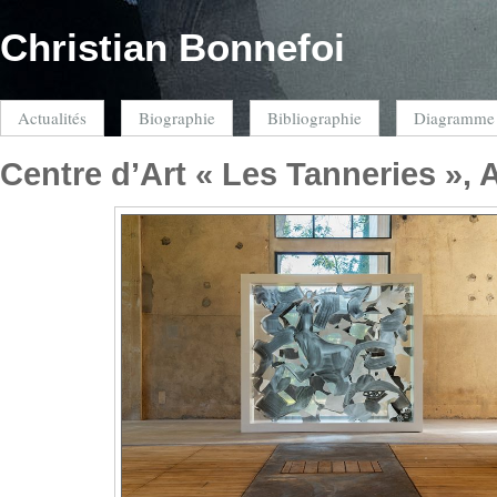
Christian Bonnefoi
Actualités
Biographie
Bibliographie
Diagramme
Centre d’Art « Les Tanneries », 