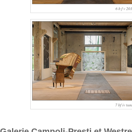
6 b f v 20
7 bf iv ta
Galerie Campoli-Presti et Westr