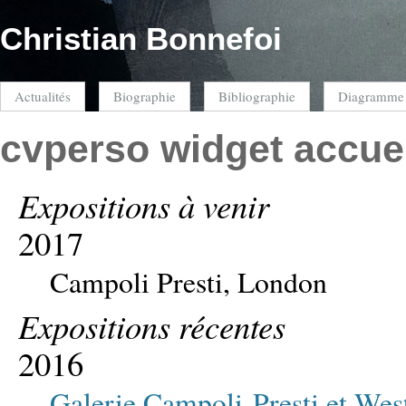
Christian Bonnefoi
Actualités
Biographie
Bibliographie
Diagramme
cvperso widget accue
Expositions à venir
2017
Campoli Presti, London
Expositions récentes
2016
Galerie Campoli-Presti et We